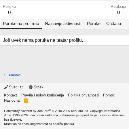
Poruka
Reakcija
0
0
Poruke na profilima
Najnovije aktivnosti
Poruke
O članu
Još uvek nema poruka na teatar profilu.
Članovi
Svetli stil
Srpski
Kontakt
Pravila i uslovi korišćenja
Politika privatnosti
Pomoć
Naslovna
R
S
S
®
Community platform by XenForo
© 2010-2025 XenForo Ltd.
Copyright ©
Krstarica
d.o.o.
1999-2026. Sva prava zadržana. Zabranjena je reprodukcija u celini i u delovima
bez dozvole.
Krstarica ne snosi odgovornost za sadržaj poruka.