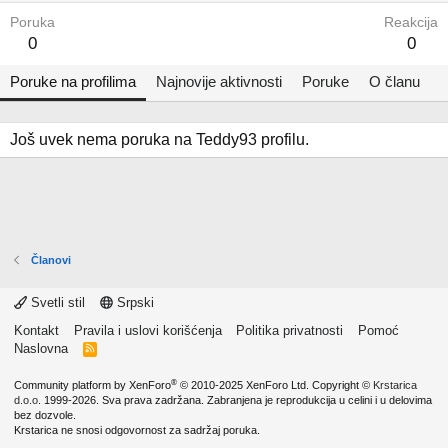
Poruka
Reakcija
0
0
Poruke na profilima
Najnovije aktivnosti
Poruke
O članu
Još uvek nema poruka na Teddy93 profilu.
Članovi
Svetli stil
Srpski
Kontakt
Pravila i uslovi korišćenja
Politika privatnosti
Pomoć
Naslovna
R
S
S
®
Community platform by XenForo
© 2010-2025 XenForo Ltd.
Copyright ©
Krstarica
d.o.o.
1999-2026. Sva prava zadržana. Zabranjena je reprodukcija u celini i u delovima
bez dozvole.
Krstarica ne snosi odgovornost za sadržaj poruka.