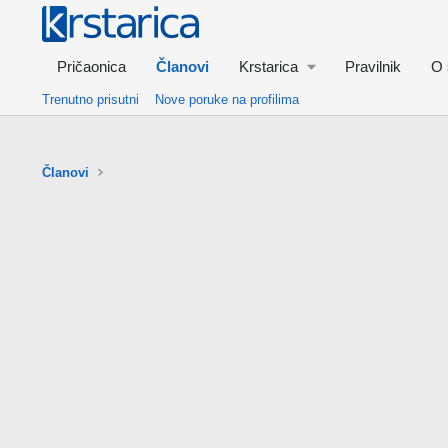
Pričaonica
Članovi
Krstarica
Pravilnik
O 
Trenutno prisutni
Nove poruke na profilima
Članovi