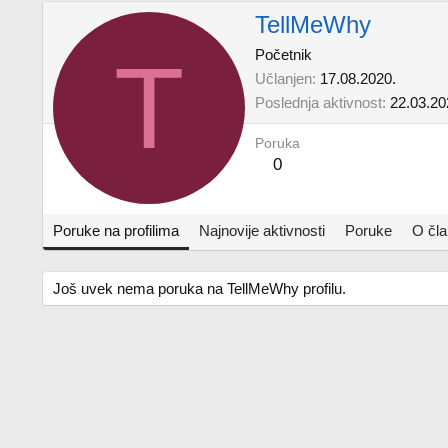
TellMeWhy
T
Početnik
Učlanjen
17.08.2020.
Poslednja aktivnost
22.03.20
Poruka
0
Poruke na profilima
Najnovije aktivnosti
Poruke
O čl
Još uvek nema poruka na TellMeWhy profilu.