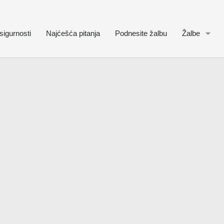
sigurnosti
Najćešća pitanja
Podnesite žalbu
Žalbe