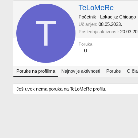
TeLoMeRe
T
Početnik
·
Lokacija:
Chicago
Učlanjen
08.05.2023.
Poslednja aktivnost
20.03.20
Poruka
0
Poruke na profilima
Najnovije aktivnosti
Poruke
O čl
Još uvek nema poruka na TeLoMeRe profilu.