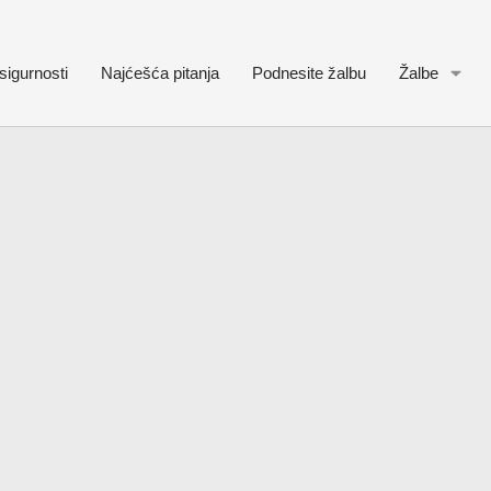
sigurnosti
Najćešća pitanja
Podnesite žalbu
Žalbe