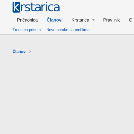
Pričaonica
Članovi
Krstarica
Pravilnik
O 
Trenutno prisutni
Nove poruke na profilima
Članovi