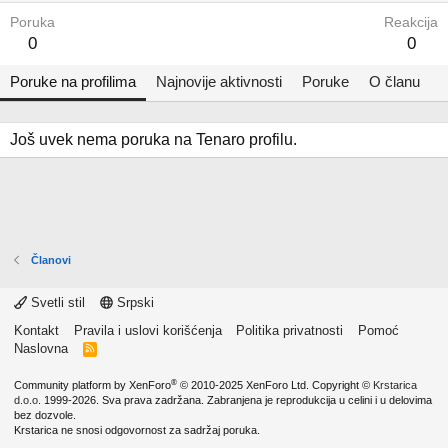
Poruka
Reakcija
0
0
Poruke na profilima
Najnovije aktivnosti
Poruke
O članu
Još uvek nema poruka na Tenaro profilu.
Članovi
Svetli stil
Srpski
Kontakt
Pravila i uslovi korišćenja
Politika privatnosti
Pomoć
Naslovna
R
S
S
®
Community platform by XenForo
© 2010-2025 XenForo Ltd.
Copyright ©
Krstarica
d.o.o.
1999-2026. Sva prava zadržana. Zabranjena je reprodukcija u celini i u delovima
bez dozvole.
Krstarica ne snosi odgovornost za sadržaj poruka.