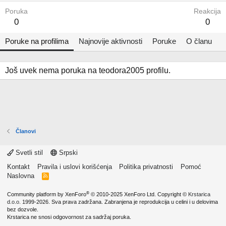
Poruka
Reakcija
0
0
Poruke na profilima
Najnovije aktivnosti
Poruke
O članu
Još uvek nema poruka na teodora2005 profilu.
Članovi
Svetli stil
Srpski
Kontakt
Pravila i uslovi korišćenja
Politika privatnosti
Pomoć
Naslovna
R
S
S
®
Community platform by XenForo
© 2010-2025 XenForo Ltd.
Copyright ©
Krstarica
d.o.o.
1999-2026. Sva prava zadržana. Zabranjena je reprodukcija u celini i u delovima
bez dozvole.
Krstarica ne snosi odgovornost za sadržaj poruka.