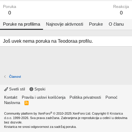
Poruka
Reakcija
0
0
Poruke na profilima
Najnovije aktivnosti
Poruke
O članu
Još uvek nema poruka na Teodoraa profilu.
Članovi
Svetli stil
Srpski
Kontakt
Pravila i uslovi korišćenja
Politika privatnosti
Pomoć
Naslovna
R
S
S
®
Community platform by XenForo
© 2010-2025 XenForo Ltd.
Copyright ©
Krstarica
d.o.o.
1999-2026. Sva prava zadržana. Zabranjena je reprodukcija u celini i u delovima
bez dozvole.
Krstarica ne snosi odgovornost za sadržaj poruka.