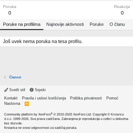
Poruka
Reakcija
0
0
Poruke na profilima
Najnovije aktivnosti
Poruke
O članu
Još uvek nema poruka na tesa profilu.
Članovi
Svetli stil
Srpski
Kontakt
Pravila i uslovi korišćenja
Politika privatnosti
Pomoć
Naslovna
R
S
S
®
Community platform by XenForo
© 2010-2025 XenForo Ltd.
Copyright ©
Krstarica
d.o.o.
1999-2026. Sva prava zadržana. Zabranjena je reprodukcija u celini i u delovima
bez dozvole.
Krstarica ne snosi odgovornost za sadržaj poruka.