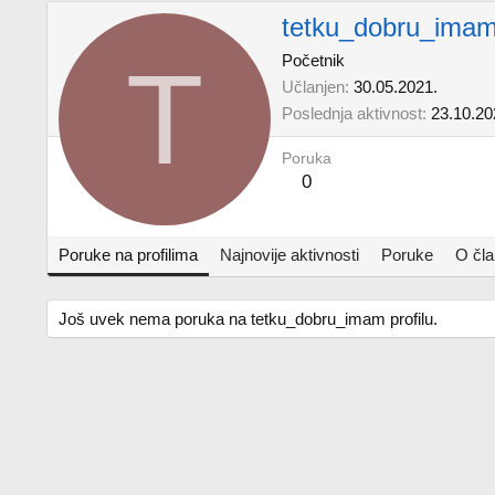
tetku_dobru_ima
T
Početnik
Učlanjen
30.05.2021.
Poslednja aktivnost
23.10.20
Poruka
0
Poruke na profilima
Najnovije aktivnosti
Poruke
O čl
Još uvek nema poruka na tetku_dobru_imam profilu.