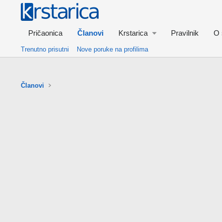
Pričaonica
Članovi
Krstarica
Pravilnik
O 
Trenutno prisutni
Nove poruke na profilima
Članovi