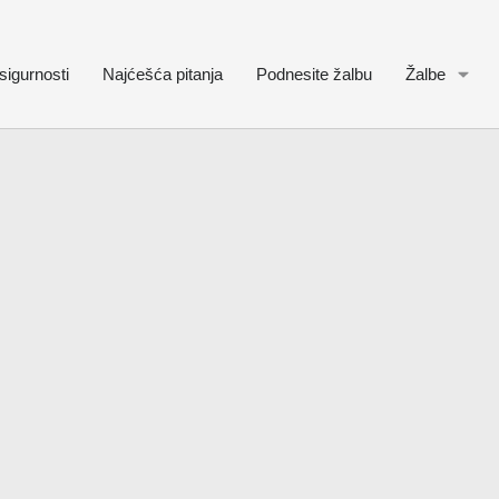
sigurnosti
Najćešća pitanja
Podnesite žalbu
Žalbe