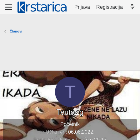
Prijava
Registracija
Članovi
T
TeutaZg
Početnik
Učlanjen
06.06.2022.
Poslednja aktivnost
juče u 20:17