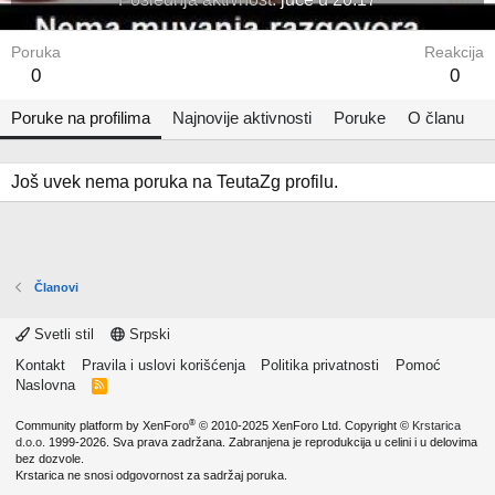
Poruka
Reakcija
0
0
Poruke na profilima
Najnovije aktivnosti
Poruke
O članu
Još uvek nema poruka na TeutaZg profilu.
Članovi
Svetli stil
Srpski
Kontakt
Pravila i uslovi korišćenja
Politika privatnosti
Pomoć
Naslovna
R
S
S
®
Community platform by XenForo
© 2010-2025 XenForo Ltd.
Copyright ©
Krstarica
d.o.o.
1999-2026. Sva prava zadržana. Zabranjena je reprodukcija u celini i u delovima
bez dozvole.
Krstarica ne snosi odgovornost za sadržaj poruka.