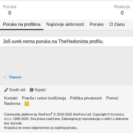
Poruka
Reakcija
0
0
Poruke na profilima
Najnovije aktivnosti
Poruke
O članu
Još uvek nema poruka na TheHedonista profilu.
Članovi
Svetli stil
Srpski
Kontakt
Pravila i uslovi korišćenja
Politika privatnosti
Pomoć
Naslovna
R
S
S
®
Community platform by XenForo
© 2010-2025 XenForo Ltd.
Copyright ©
Krstarica
d.o.o.
1999-2026. Sva prava zadržana. Zabranjena je reprodukcija u celini i u delovima
bez dozvole.
Krstarica ne snosi odgovornost za sadržaj poruka.