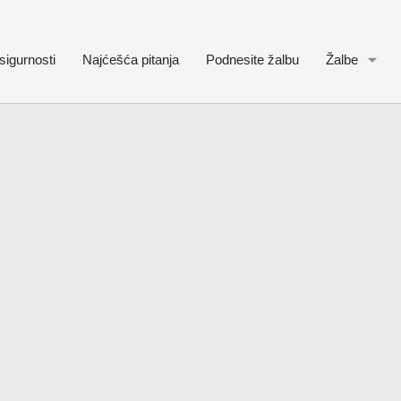
sigurnosti
Najćešća pitanja
Podnesite žalbu
Žalbe