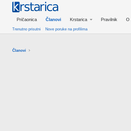
Pričaonica
Članovi
Krstarica
Pravilnik
O 
Trenutno prisutni
Nove poruke na profilima
Članovi