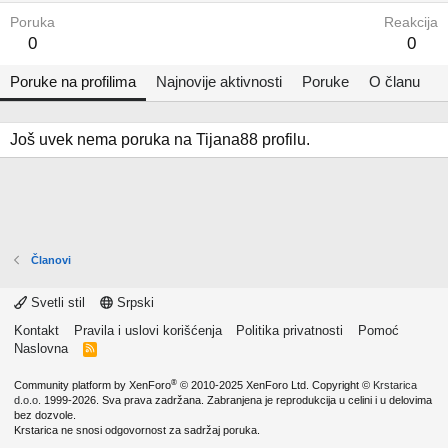
Poruka
Reakcija
0
0
Poruke na profilima
Najnovije aktivnosti
Poruke
O članu
Još uvek nema poruka na Tijana88 profilu.
Članovi
Svetli stil
Srpski
Kontakt
Pravila i uslovi korišćenja
Politika privatnosti
Pomoć
Naslovna
R
S
S
®
Community platform by XenForo
© 2010-2025 XenForo Ltd.
Copyright ©
Krstarica
d.o.o.
1999-2026. Sva prava zadržana. Zabranjena je reprodukcija u celini i u delovima
bez dozvole.
Krstarica ne snosi odgovornost za sadržaj poruka.