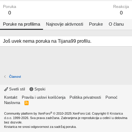
Poruka
Reakcija
0
0
Poruke na profilima
Najnovije aktivnosti
Poruke
O članu
Još uvek nema poruka na Tijana99 profilu.
Članovi
Svetli stil
Srpski
Kontakt
Pravila i uslovi korišćenja
Politika privatnosti
Pomoć
Naslovna
R
S
S
®
Community platform by XenForo
© 2010-2025 XenForo Ltd.
Copyright ©
Krstarica
d.o.o.
1999-2026. Sva prava zadržana. Zabranjena je reprodukcija u celini i u delovima
bez dozvole.
Krstarica ne snosi odgovornost za sadržaj poruka.