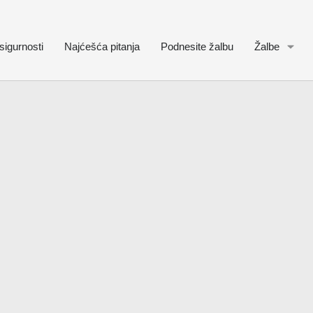
sigurnosti
Najćešća pitanja
Podnesite žalbu
Žalbe