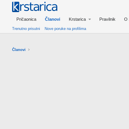
Pričaonica
Članovi
Krstarica
Pravilnik
O 
Trenutno prisutni
Nove poruke na profilima
Članovi