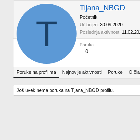
Tijana_NBGD
T
Početnik
Učlanjen
30.09.2020.
Poslednja aktivnost
11.02.20
Poruka
0
Poruke na profilima
Najnovije aktivnosti
Poruke
O čl
Još uvek nema poruka na Tijana_NBGD profilu.