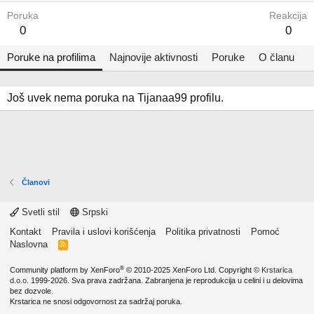
Poruka
Reakcija
0
0
Poruke na profilima
Najnovije aktivnosti
Poruke
O članu
Još uvek nema poruka na Tijanaa99 profilu.
Članovi
Svetli stil
Srpski
Kontakt
Pravila i uslovi korišćenja
Politika privatnosti
Pomoć
Naslovna
R
S
S
®
Community platform by XenForo
© 2010-2025 XenForo Ltd.
Copyright ©
Krstarica
d.o.o.
1999-2026. Sva prava zadržana. Zabranjena je reprodukcija u celini i u delovima
bez dozvole.
Krstarica ne snosi odgovornost za sadržaj poruka.