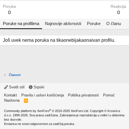
Poruka
Reakcija
0
0
Poruke na profilima
Najnovije aktivnosti
Poruke
O članu
Još uvek nema poruka na tikaonebijakaonaivan profilu.
Članovi
Svetli stil
Srpski
Kontakt
Pravila i uslovi korišćenja
Politika privatnosti
Pomoć
Naslovna
R
S
S
®
Community platform by XenForo
© 2010-2025 XenForo Ltd.
Copyright ©
Krstarica
d.o.o.
1999-2026. Sva prava zadržana. Zabranjena je reprodukcija u celini i u delovima
bez dozvole.
Krstarica ne snosi odgovornost za sadržaj poruka.