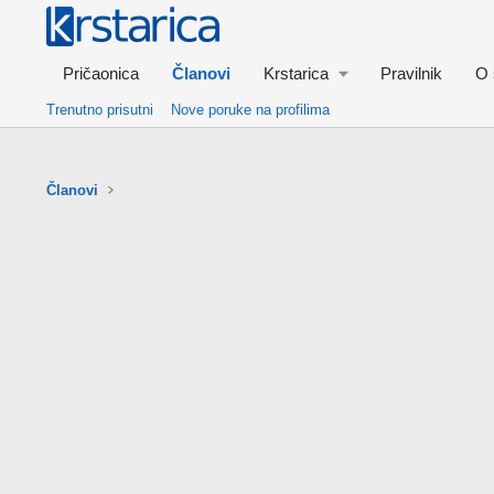
Pričaonica
Članovi
Krstarica
Pravilnik
O 
Trenutno prisutni
Nove poruke na profilima
Članovi