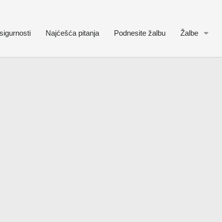
sigurnosti
Najćešća pitanja
Podnesite žalbu
Žalbe