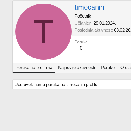
timocanin
T
Početnik
Učlanjen
28.01.2024.
Poslednja aktivnost
03.02.20
Poruka
0
Poruke na profilima
Najnovije aktivnosti
Poruke
O čl
Još uvek nema poruka na timocanin profilu.