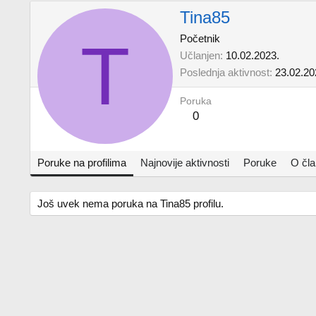
Tina85
T
Početnik
Učlanjen
10.02.2023.
Poslednja aktivnost
23.02.20
Poruka
0
Poruke na profilima
Najnovije aktivnosti
Poruke
O čl
Još uvek nema poruka na Tina85 profilu.