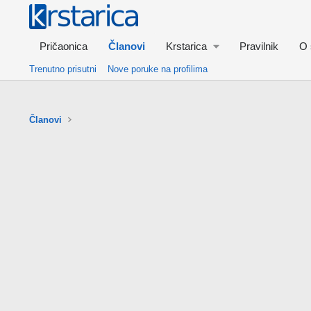
Pričaonica
Članovi
Krstarica
Pravilnik
O 
Trenutno prisutni
Nove poruke na profilima
Članovi