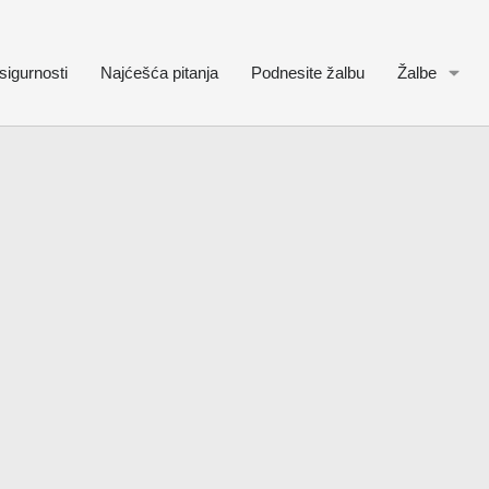
sigurnosti
Najćešća pitanja
Podnesite žalbu
Žalbe