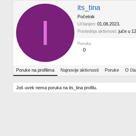
its_tina
I
Početnik
Učlanjen
01.08.2023.
Poslednja aktivnost
juče u 1
Poruka
0
Poruke na profilima
Najnovije aktivnosti
Poruke
O čl
Još uvek nema poruka na its_tina profilu.