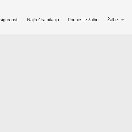
sigurnosti
Najćešća pitanja
Podnesite žalbu
Žalbe