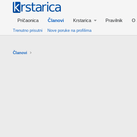
Pričaonica
Članovi
Krstarica
Pravilnik
O 
Trenutno prisutni
Nove poruke na profilima
Članovi