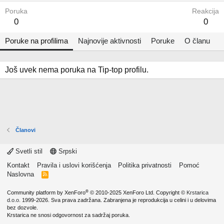
Poruka
Reakcija
0
0
Poruke na profilima
Najnovije aktivnosti
Poruke
O članu
Još uvek nema poruka na Tip-top profilu.
Članovi
Svetli stil
Srpski
Kontakt
Pravila i uslovi korišćenja
Politika privatnosti
Pomoć
Naslovna
R
S
S
®
Community platform by XenForo
© 2010-2025 XenForo Ltd.
Copyright ©
Krstarica
d.o.o.
1999-2026. Sva prava zadržana. Zabranjena je reprodukcija u celini i u delovima
bez dozvole.
Krstarica ne snosi odgovornost za sadržaj poruka.