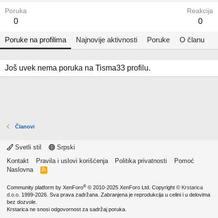
Poruka
Reakcija
0
0
Poruke na profilima
Najnovije aktivnosti
Poruke
O članu
Još uvek nema poruka na Tisma33 profilu.
Članovi
Svetli stil
Srpski
Kontakt
Pravila i uslovi korišćenja
Politika privatnosti
Pomoć
Naslovna
R
S
S
®
Community platform by XenForo
© 2010-2025 XenForo Ltd.
Copyright ©
Krstarica
d.o.o.
1999-2026. Sva prava zadržana. Zabranjena je reprodukcija u celini i u delovima
bez dozvole.
Krstarica ne snosi odgovornost za sadržaj poruka.