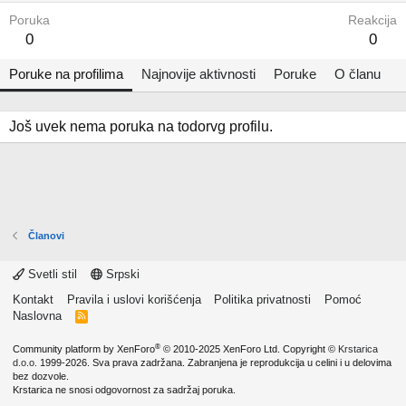
Poruka
Reakcija
0
0
Poruke na profilima
Najnovije aktivnosti
Poruke
O članu
Još uvek nema poruka na todorvg profilu.
Članovi
Svetli stil
Srpski
Kontakt
Pravila i uslovi korišćenja
Politika privatnosti
Pomoć
Naslovna
R
S
S
®
Community platform by XenForo
© 2010-2025 XenForo Ltd.
Copyright ©
Krstarica
d.o.o.
1999-2026. Sva prava zadržana. Zabranjena je reprodukcija u celini i u delovima
bez dozvole.
Krstarica ne snosi odgovornost za sadržaj poruka.