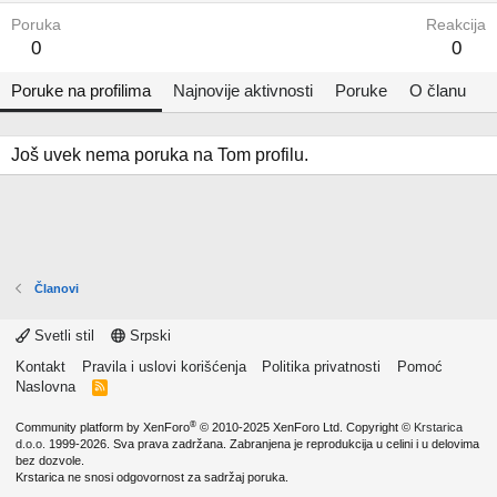
Poruka
Reakcija
0
0
Poruke na profilima
Najnovije aktivnosti
Poruke
O članu
Još uvek nema poruka na Tom profilu.
Članovi
Svetli stil
Srpski
Kontakt
Pravila i uslovi korišćenja
Politika privatnosti
Pomoć
Naslovna
R
S
S
®
Community platform by XenForo
© 2010-2025 XenForo Ltd.
Copyright ©
Krstarica
d.o.o.
1999-2026. Sva prava zadržana. Zabranjena je reprodukcija u celini i u delovima
bez dozvole.
Krstarica ne snosi odgovornost za sadržaj poruka.