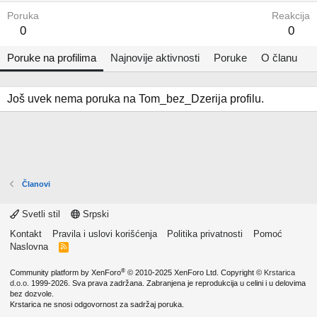
Poruka
Reakcija
0
0
Poruke na profilima
Najnovije aktivnosti
Poruke
O članu
Još uvek nema poruka na Tom_bez_Dzerija profilu.
Članovi
Svetli stil
Srpski
Kontakt
Pravila i uslovi korišćenja
Politika privatnosti
Pomoć
Naslovna
R
S
S
®
Community platform by XenForo
© 2010-2025 XenForo Ltd.
Copyright ©
Krstarica
d.o.o.
1999-2026. Sva prava zadržana. Zabranjena je reprodukcija u celini i u delovima
bez dozvole.
Krstarica ne snosi odgovornost za sadržaj poruka.