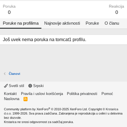
Poruka
Reakcija
0
0
Poruke na profilima
Najnovije aktivnosti
Poruke
O članu
Još uvek nema poruka na tomcat1 profilu.
Članovi
Svetli stil
Srpski
Kontakt
Pravila i uslovi korišćenja
Politika privatnosti
Pomoć
Naslovna
R
S
S
®
Community platform by XenForo
© 2010-2025 XenForo Ltd.
Copyright ©
Krstarica
d.o.o.
1999-2026. Sva prava zadržana. Zabranjena je reprodukcija u celini i u delovima
bez dozvole.
Krstarica ne snosi odgovornost za sadržaj poruka.