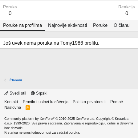
Poruka
Reakcija
0
0
Poruke na profilima
Najnovije aktivnosti
Poruke
O članu
Još uvek nema poruka na Tomy1986 profilu.
Članovi
Svetli stil
Srpski
Kontakt
Pravila i uslovi korišćenja
Politika privatnosti
Pomoć
Naslovna
R
S
S
®
Community platform by XenForo
© 2010-2025 XenForo Ltd.
Copyright ©
Krstarica
d.o.o.
1999-2026. Sva prava zadržana. Zabranjena je reprodukcija u celini i u delovima
bez dozvole.
Krstarica ne snosi odgovornost za sadržaj poruka.