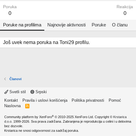
Poruka
Reakcija
0
0
Poruke na profilima
Najnovije aktivnosti
Poruke
O članu
Još uvek nema poruka na Toni29 profilu.
Članovi
Svetli stil
Srpski
Kontakt
Pravila i uslovi korišćenja
Politika privatnosti
Pomoć
Naslovna
R
S
S
®
Community platform by XenForo
© 2010-2025 XenForo Ltd.
Copyright ©
Krstarica
d.o.o.
1999-2026. Sva prava zadržana. Zabranjena je reprodukcija u celini i u delovima
bez dozvole.
Krstarica ne snosi odgovornost za sadržaj poruka.