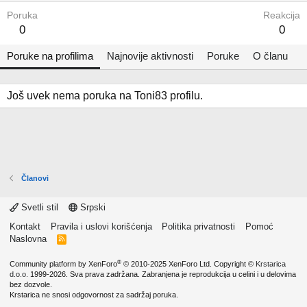
Poruka
Reakcija
0
0
Poruke na profilima
Najnovije aktivnosti
Poruke
O članu
Još uvek nema poruka na Toni83 profilu.
Članovi
Svetli stil
Srpski
Kontakt
Pravila i uslovi korišćenja
Politika privatnosti
Pomoć
Naslovna
R
S
S
®
Community platform by XenForo
© 2010-2025 XenForo Ltd.
Copyright ©
Krstarica
d.o.o.
1999-2026. Sva prava zadržana. Zabranjena je reprodukcija u celini i u delovima
bez dozvole.
Krstarica ne snosi odgovornost za sadržaj poruka.