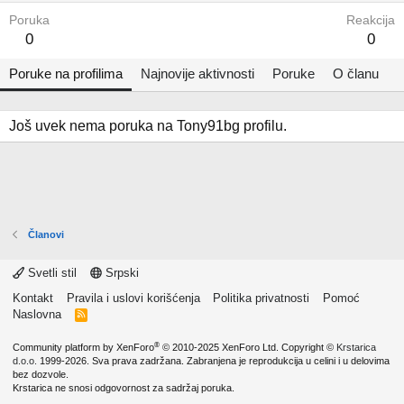
Poruka
Reakcija
0
0
Poruke na profilima
Najnovije aktivnosti
Poruke
O članu
Još uvek nema poruka na Tony91bg profilu.
Članovi
Svetli stil
Srpski
Kontakt
Pravila i uslovi korišćenja
Politika privatnosti
Pomoć
Naslovna
R
S
S
®
Community platform by XenForo
© 2010-2025 XenForo Ltd.
Copyright ©
Krstarica
d.o.o.
1999-2026. Sva prava zadržana. Zabranjena je reprodukcija u celini i u delovima
bez dozvole.
Krstarica ne snosi odgovornost za sadržaj poruka.