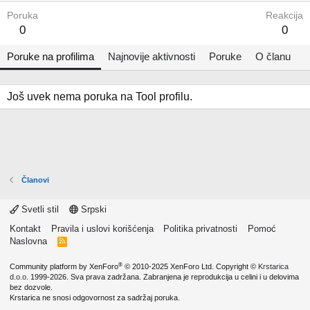
Poruka
Reakcija
0
0
Poruke na profilima
Najnovije aktivnosti
Poruke
O članu
Još uvek nema poruka na Tool profilu.
Članovi
Svetli stil
Srpski
Kontakt
Pravila i uslovi korišćenja
Politika privatnosti
Pomoć
Naslovna
R
S
S
®
Community platform by XenForo
© 2010-2025 XenForo Ltd.
Copyright ©
Krstarica
d.o.o.
1999-2026. Sva prava zadržana. Zabranjena je reprodukcija u celini i u delovima
bez dozvole.
Krstarica ne snosi odgovornost za sadržaj poruka.