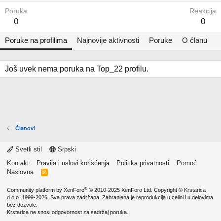
Poruka
Reakcija
0
0
Poruke na profilima
Najnovije aktivnosti
Poruke
O članu
Još uvek nema poruka na Top_22 profilu.
Članovi
Svetli stil
Srpski
Kontakt
Pravila i uslovi korišćenja
Politika privatnosti
Pomoć
Naslovna
R
S
S
®
Community platform by XenForo
© 2010-2025 XenForo Ltd.
Copyright ©
Krstarica
d.o.o.
1999-2026. Sva prava zadržana. Zabranjena je reprodukcija u celini i u delovima
bez dozvole.
Krstarica ne snosi odgovornost za sadržaj poruka.