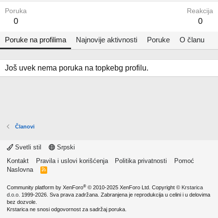
Poruka
Reakcija
0
0
Poruke na profilima
Najnovije aktivnosti
Poruke
O članu
Još uvek nema poruka na topkebg profilu.
Članovi
Svetli stil
Srpski
Kontakt
Pravila i uslovi korišćenja
Politika privatnosti
Pomoć
Naslovna
R
S
S
®
Community platform by XenForo
© 2010-2025 XenForo Ltd.
Copyright ©
Krstarica
d.o.o.
1999-2026. Sva prava zadržana. Zabranjena je reprodukcija u celini i u delovima
bez dozvole.
Krstarica ne snosi odgovornost za sadržaj poruka.