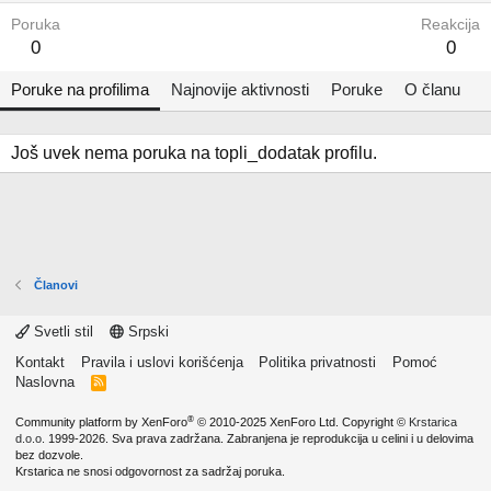
Poruka
Reakcija
0
0
Poruke na profilima
Najnovije aktivnosti
Poruke
O članu
Još uvek nema poruka na topli_dodatak profilu.
Članovi
Svetli stil
Srpski
Kontakt
Pravila i uslovi korišćenja
Politika privatnosti
Pomoć
Naslovna
R
S
S
®
Community platform by XenForo
© 2010-2025 XenForo Ltd.
Copyright ©
Krstarica
d.o.o.
1999-2026. Sva prava zadržana. Zabranjena je reprodukcija u celini i u delovima
bez dozvole.
Krstarica ne snosi odgovornost za sadržaj poruka.