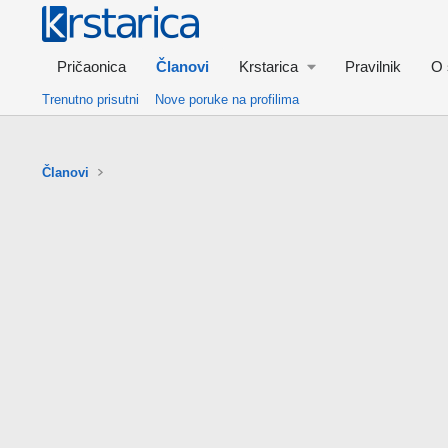
Pričaonica
Članovi
Krstarica
Pravilnik
O 
Trenutno prisutni
Nove poruke na profilima
Članovi