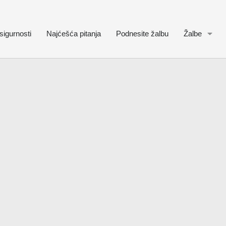
sigurnosti
Najćešća pitanja
Podnesite žalbu
Žalbe