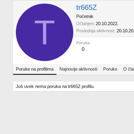
tr665Z
T
Početnik
Učlanjen
20.10.2022.
Poslednja aktivnost
20.10.20
Poruka
0
Poruke na profilima
Najnovije aktivnosti
Poruke
O čl
Još uvek nema poruka na tr665Z profilu.