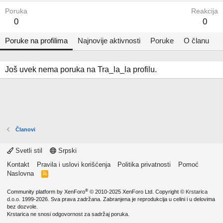
Poruka
Reakcija
0
0
Poruke na profilima
Najnovije aktivnosti
Poruke
O članu
Još uvek nema poruka na Tra_la_la profilu.
Članovi
Svetli stil
Srpski
Kontakt
Pravila i uslovi korišćenja
Politika privatnosti
Pomoć
Naslovna
R
S
S
®
Community platform by XenForo
© 2010-2025 XenForo Ltd.
Copyright ©
Krstarica
d.o.o.
1999-2026. Sva prava zadržana. Zabranjena je reprodukcija u celini i u delovima
bez dozvole.
Krstarica ne snosi odgovornost za sadržaj poruka.