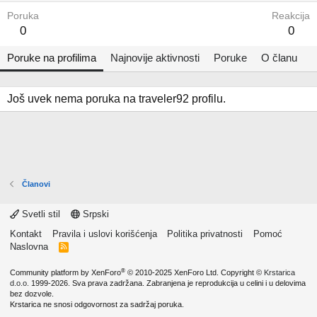
Poruka
Reakcija
0
0
Poruke na profilima
Najnovije aktivnosti
Poruke
O članu
Još uvek nema poruka na traveler92 profilu.
Članovi
Svetli stil
Srpski
Kontakt
Pravila i uslovi korišćenja
Politika privatnosti
Pomoć
Naslovna
R
S
S
®
Community platform by XenForo
© 2010-2025 XenForo Ltd.
Copyright ©
Krstarica
d.o.o.
1999-2026. Sva prava zadržana. Zabranjena je reprodukcija u celini i u delovima
bez dozvole.
Krstarica ne snosi odgovornost za sadržaj poruka.