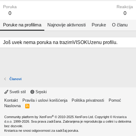
Poruka
Reakcija
0
0
Poruke na profilima
Najnovije aktivnosti
Poruke
O članu
Još uvek nema poruka na trazimVISOKUzenu profilu.
Članovi
Svetli stil
Srpski
Kontakt
Pravila i uslovi korišćenja
Politika privatnosti
Pomoć
Naslovna
R
S
S
®
Community platform by XenForo
© 2010-2025 XenForo Ltd.
Copyright ©
Krstarica
d.o.o.
1999-2026. Sva prava zadržana. Zabranjena je reprodukcija u celini i u delovima
bez dozvole.
Krstarica ne snosi odgovornost za sadržaj poruka.