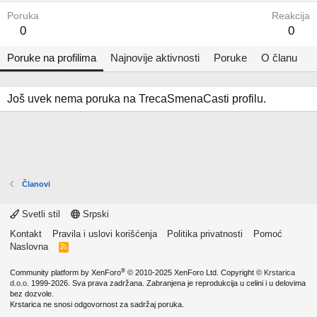
Poruka
Reakcija
0
0
Poruke na profilima
Najnovije aktivnosti
Poruke
O članu
Još uvek nema poruka na TrecaSmenaCasti profilu.
Članovi
Svetli stil
Srpski
Kontakt
Pravila i uslovi korišćenja
Politika privatnosti
Pomoć
Naslovna
R
S
S
®
Community platform by XenForo
© 2010-2025 XenForo Ltd.
Copyright ©
Krstarica
d.o.o.
1999-2026. Sva prava zadržana. Zabranjena je reprodukcija u celini i u delovima
bez dozvole.
Krstarica ne snosi odgovornost za sadržaj poruka.