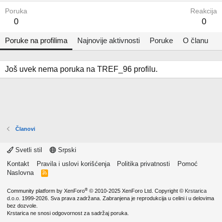
Poruka
Reakcija
0
0
Poruke na profilima
Najnovije aktivnosti
Poruke
O članu
Još uvek nema poruka na TREF_96 profilu.
Članovi
Svetli stil
Srpski
Kontakt
Pravila i uslovi korišćenja
Politika privatnosti
Pomoć
Naslovna
R
S
S
®
Community platform by XenForo
© 2010-2025 XenForo Ltd.
Copyright ©
Krstarica
d.o.o.
1999-2026. Sva prava zadržana. Zabranjena je reprodukcija u celini i u delovima
bez dozvole.
Krstarica ne snosi odgovornost za sadržaj poruka.