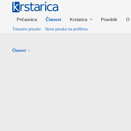
Pričaonica
Članovi
Krstarica
Pravilnik
O 
Trenutno prisutni
Nove poruke na profilima
Članovi