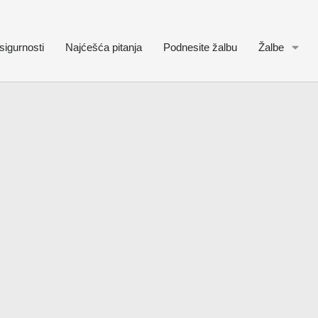
sigurnosti
Najćešća pitanja
Podnesite žalbu
Žalbe