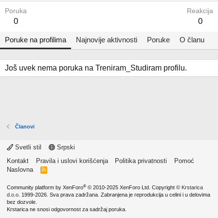
Poruka
Reakcija
0
0
Poruke na profilima
Najnovije aktivnosti
Poruke
O članu
Još uvek nema poruka na Treniram_Studiram profilu.
Članovi
Svetli stil
Srpski
Kontakt
Pravila i uslovi korišćenja
Politika privatnosti
Pomoć
Naslovna
R
S
S
®
Community platform by XenForo
© 2010-2025 XenForo Ltd.
Copyright ©
Krstarica
d.o.o.
1999-2026. Sva prava zadržana. Zabranjena je reprodukcija u celini i u delovima
bez dozvole.
Krstarica ne snosi odgovornost za sadržaj poruka.