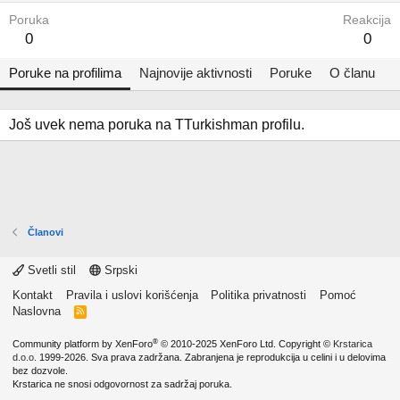
Poruka
Reakcija
0
0
Poruke na profilima
Najnovije aktivnosti
Poruke
O članu
Još uvek nema poruka na TTurkishman profilu.
Članovi
Svetli stil
Srpski
Kontakt
Pravila i uslovi korišćenja
Politika privatnosti
Pomoć
Naslovna
R
S
S
®
Community platform by XenForo
© 2010-2025 XenForo Ltd.
Copyright ©
Krstarica
d.o.o.
1999-2026. Sva prava zadržana. Zabranjena je reprodukcija u celini i u delovima
bez dozvole.
Krstarica ne snosi odgovornost za sadržaj poruka.