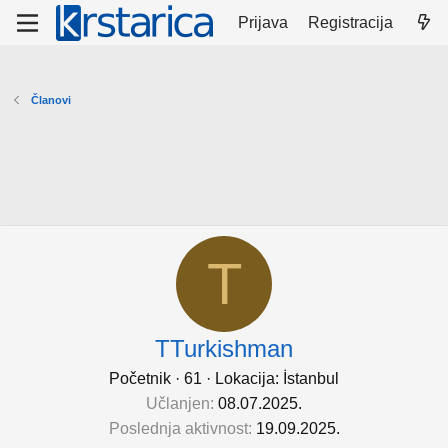
Prijava
Registracija
Članovi
T
TTurkishman
Početnik
·
61
·
Lokacija:
İstanbul
Učlanjen
08.07.2025.
Poslednja aktivnost
19.09.2025.