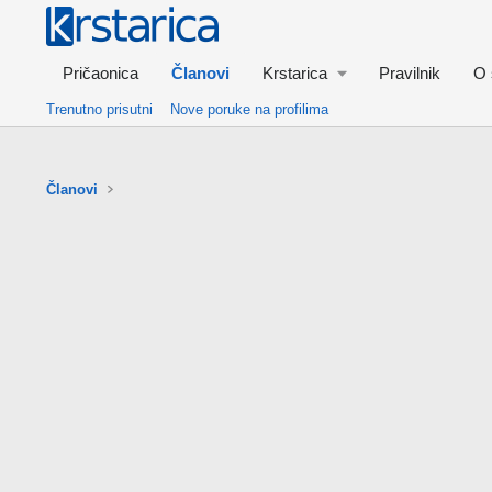
Pričaonica
Članovi
Krstarica
Pravilnik
O 
Trenutno prisutni
Nove poruke na profilima
Članovi