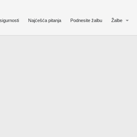
sigurnosti
Najćešća pitanja
Podnesite žalbu
Žalbe