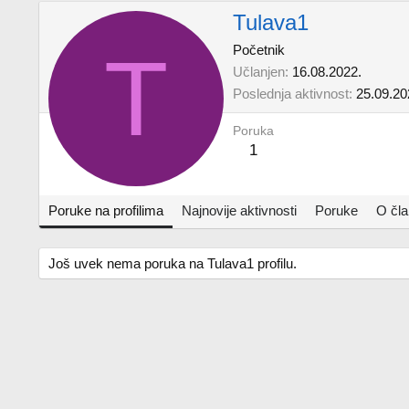
Tulava1
T
Početnik
Učlanjen
16.08.2022.
Poslednja aktivnost
25.09.20
Poruka
1
Poruke na profilima
Najnovije aktivnosti
Poruke
O čl
Još uvek nema poruka na Tulava1 profilu.