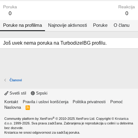
Poruka
Reakcija
0
0
Poruke na profilima
Najnovije aktivnosti
Poruke
O članu
Još uvek nema poruka na TurbodizelBG profilu.
Članovi
Svetli stil
Srpski
Kontakt
Pravila i uslovi korišćenja
Politika privatnosti
Pomoć
Naslovna
R
S
S
®
Community platform by XenForo
© 2010-2025 XenForo Ltd.
Copyright ©
Krstarica
d.o.o.
1999-2026. Sva prava zadržana. Zabranjena je reprodukcija u celini i u delovima
bez dozvole.
Krstarica ne snosi odgovornost za sadržaj poruka.