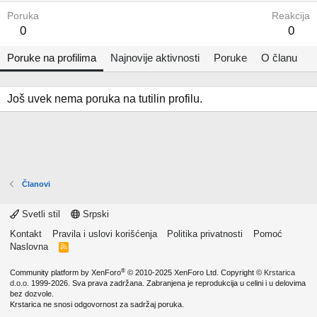
Poruka
Reakcija
0
0
Poruke na profilima
Najnovije aktivnosti
Poruke
O članu
Još uvek nema poruka na tutilin profilu.
Članovi
Svetli stil
Srpski
Kontakt
Pravila i uslovi korišćenja
Politika privatnosti
Pomoć
Naslovna
R
S
S
®
Community platform by XenForo
© 2010-2025 XenForo Ltd.
Copyright ©
Krstarica
d.o.o.
1999-2026. Sva prava zadržana. Zabranjena je reprodukcija u celini i u delovima
bez dozvole.
Krstarica ne snosi odgovornost za sadržaj poruka.