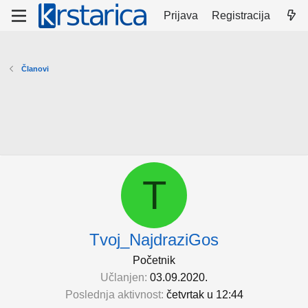
Prijava
Registracija
Članovi
T
Tvoj_NajdraziGos
Početnik
Učlanjen
03.09.2020.
Poslednja aktivnost
četvrtak u 12:44