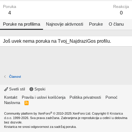
Poruka
Reakcija
4
0
Poruke na profilima
Najnovije aktivnosti
Poruke
O članu
Još uvek nema poruka na Tvoj_NajdraziGos profilu.
Članovi
Svetli stil
Srpski
Kontakt
Pravila i uslovi korišćenja
Politika privatnosti
Pomoć
Naslovna
R
S
S
®
Community platform by XenForo
© 2010-2025 XenForo Ltd.
Copyright ©
Krstarica
d.o.o.
1999-2026. Sva prava zadržana. Zabranjena je reprodukcija u celini i u delovima
bez dozvole.
Krstarica ne snosi odgovornost za sadržaj poruka.