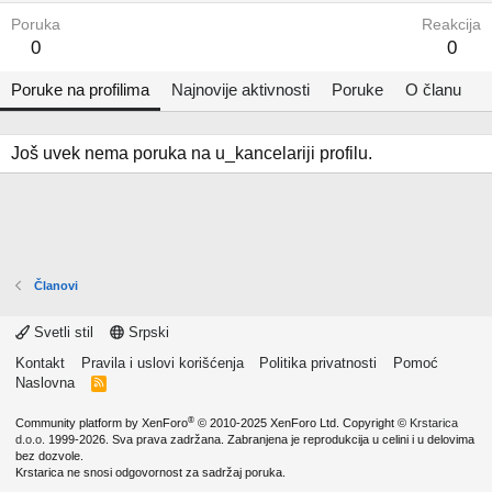
Poruka
Reakcija
0
0
Poruke na profilima
Najnovije aktivnosti
Poruke
O članu
Još uvek nema poruka na u_kancelariji profilu.
Članovi
Svetli stil
Srpski
Kontakt
Pravila i uslovi korišćenja
Politika privatnosti
Pomoć
Naslovna
R
S
S
®
Community platform by XenForo
© 2010-2025 XenForo Ltd.
Copyright ©
Krstarica
d.o.o.
1999-2026. Sva prava zadržana. Zabranjena je reprodukcija u celini i u delovima
bez dozvole.
Krstarica ne snosi odgovornost za sadržaj poruka.