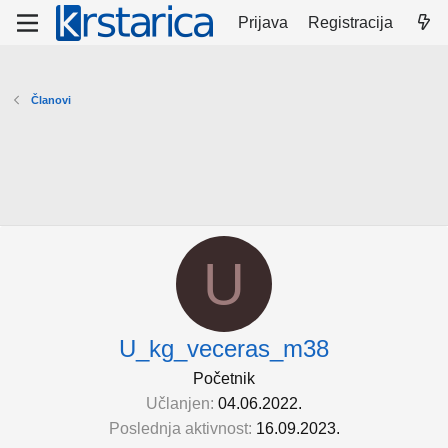
Prijava
Registracija
Članovi
U
U_kg_veceras_m38
Početnik
Učlanjen
04.06.2022.
Poslednja aktivnost
16.09.2023.