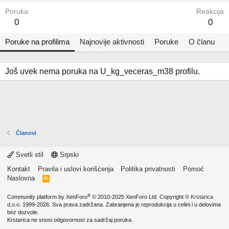
Poruka
Reakcija
0
0
Poruke na profilima
Najnovije aktivnosti
Poruke
O članu
Još uvek nema poruka na U_kg_veceras_m38 profilu.
Članovi
Svetli stil
Srpski
Kontakt
Pravila i uslovi korišćenja
Politika privatnosti
Pomoć
Naslovna
R
S
S
®
Community platform by XenForo
© 2010-2025 XenForo Ltd.
Copyright ©
Krstarica
d.o.o.
1999-2026. Sva prava zadržana. Zabranjena je reprodukcija u celini i u delovima
bez dozvole.
Krstarica ne snosi odgovornost za sadržaj poruka.