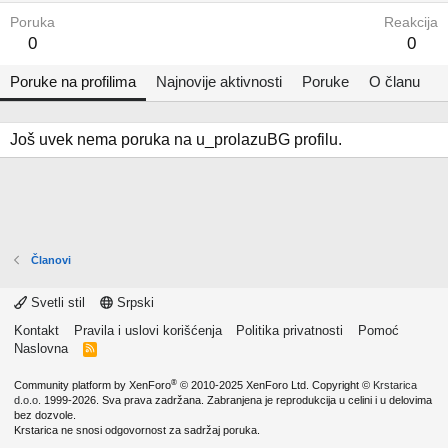
Poruka
Reakcija
0
0
Poruke na profilima
Najnovije aktivnosti
Poruke
O članu
Još uvek nema poruka na u_prolazuBG profilu.
Članovi
Svetli stil
Srpski
Kontakt
Pravila i uslovi korišćenja
Politika privatnosti
Pomoć
Naslovna
R
S
S
®
Community platform by XenForo
© 2010-2025 XenForo Ltd.
Copyright ©
Krstarica
d.o.o.
1999-2026. Sva prava zadržana. Zabranjena je reprodukcija u celini i u delovima
bez dozvole.
Krstarica ne snosi odgovornost za sadržaj poruka.